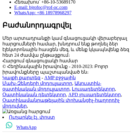
Հեռախոս՝ +86-10-53689170
E-mail: bjrofoc@rof-oc.com
WhatsApp: +86 18978968297
Բաժանորդագրվել
Մեր արտադրանքի կամ գնացուցակի վերաբերյալ
հարցումների համար, խնդրում ենք թողնել ձեր
էլեկտրոնային հասցեն մեզ, և մենք կկապնվենք ձեզ
հետ 24 ժամվա ընթացքում։
Հարցում գնացուցակի համար
© Հեղինակային իրավունք - 2010-2023: Բոլոր
իրավունքները պաշտպանված են։
Կայքի քարտեզ
-
AMP բջջային
Մախ-Զենդերի մոդուլյատոր
,
Ակուստիկ-
օպտիկական մոդուլյատոր
,
Լուսադետեկտոր
,
Օպտիկական դետեկտոր
,
APD լուսադետեկտոր
,
Օպտիկամանրաթելային փոխանցիչ-հաղորդիչ
մոդուլներ
,
Ուղարկել էլ. փոստ
WhatsApp