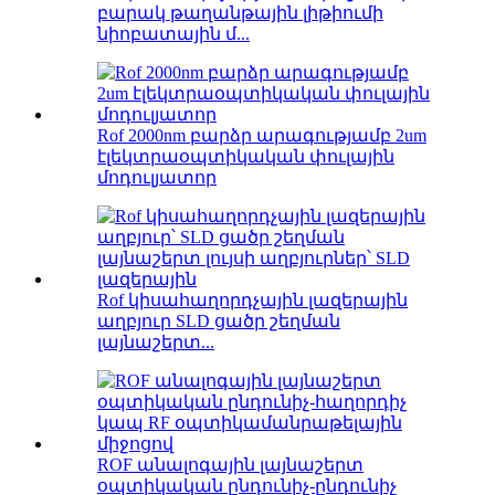
բարակ թաղանթային լիթիումի
նիոբատային մ...
Rof 2000nm բարձր արագությամբ 2um
էլեկտրաօպտիկական փուլային
մոդուլյատոր
Rof կիսահաղորդչային լազերային
աղբյուր SLD ցածր շեղման
լայնաշերտ...
ROF անալոգային լայնաշերտ
օպտիկական ընդունիչ-ընդունիչ