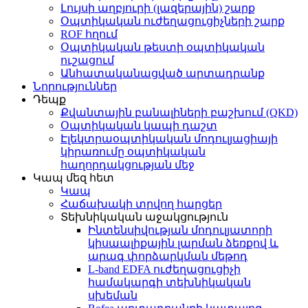
Լույսի աղբյուրի (լազերային) շարք
Օպտիկական ուժեղացուցիչների շարք
ROF հղում
Օպտիկական թեստի օպտիկական
ուշացում
Անհատականացված արտադրանք
Նորություններ
Դեպք
Քվանտային բանալիների բաշխում (QKD)
Օպտիկական կապի դաշտ
Էլեկտրաօպտիկական մոդուլյացիայի
կիրառումը օպտիկական
հաղորդակցության մեջ
Կապ մեզ հետ
Կապ
Հաճախակի տրվող հարցեր
Տեխնիկական աջակցություն
Ինտենսիվության մոդուլյատորի
կիսաալիքային լարման ձեռքով և
արագ փորձարկման մեթոդ
L-band EDFA ուժեղացուցիչի
համակարգի տեխնիկական
սխեման