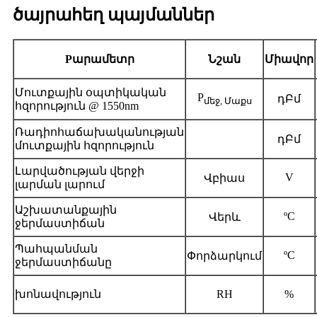
ծայրահեղ պայմաններ
P
արամետր
Նշան
Միավոր
Մուտքային օպտիկական
P
դԲմ
մեջ, Մաքս
հզորություն @ 1550nm
Ռադիոհաճախականության
դԲմ
մուտքային հզորություն
Լարվածության վերջի
V
Վբիաս
լարման լարում
Աշխատանքային
ºC
Վերև
ջերմաստիճան
Պահպանման
ºC
Փորձարկում
ջերմաստիճանը
խոնավություն
RH
%