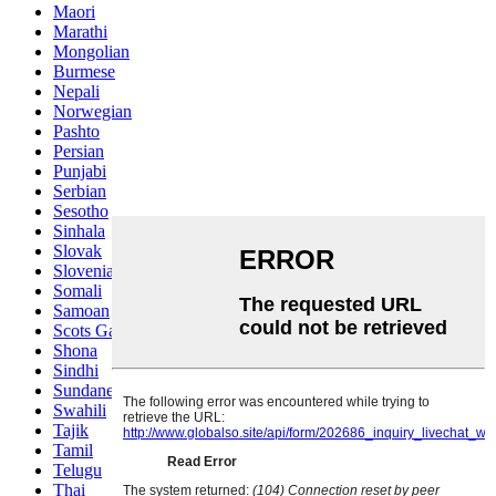
Maori
Marathi
Mongolian
Burmese
Nepali
Norwegian
Pashto
Persian
Punjabi
Serbian
Sesotho
Sinhala
Slovak
Slovenian
Somali
Samoan
Scots Gaelic
Shona
Sindhi
Sundanese
Swahili
Tajik
Tamil
Telugu
Thai