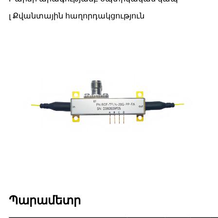
լ Քվանտային հաղորդակցություն
Պարամետր