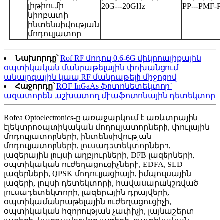
լիթիումի
20G---20GHz
PP---PMF-
նիոբատի
ինտենսիվության
մոդուլյատոր
Նախորդը՝
Rof RF մոդուլ 0.6-6G միկրոալիքային
օպտիկական մանրաթելային փոխանցում
անալոգային կապ RF մանրաթելի միջոցով
Հաջորդը՝
ROF InGaAs ֆոտոնետեկտոր՝
ազատորեն աշխատող միաֆոտոնային դետեկտոր
Rofea Optoelectronics-ը առաջարկում է առևտրային
էլեկտրոօպտիկական մոդուլյատորների, փուլային
մոդուլյատորների, ինտենսիվության
մոդուլյատորների, լուսադետեկտորների,
լազերային լույսի աղբյուրների, DFB լազերների,
օպտիկական ուժեղացուցիչների, EDFA, SLD
լազերների, QPSK մոդուլյացիայի, իմպուլսային
լազերի, լույսի դետեկտորի, հավասարակշռված
լուսադետեկտորի, լազերային դրայվերի,
օպտիկամանրաթելային ուժեղացուցիչի,
օպտիկական հզորության չափիչի, լայնաշերտ