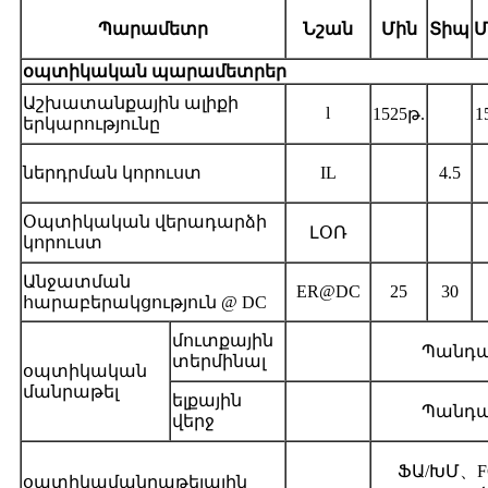
Պարամետր
Նշան
Մին
Տիպ
Մ
օպտիկական պարամետրեր
Աշխատանքային ալիքի
l
1525թ.
1
երկարությունը
ներդրման կորուստ
IL
4.5
Օպտիկական վերադարձի
ԼՕՌ
կորուստ
Անջատման
ER@DC
25
30
հարաբերակցություն @ DC
մուտքային
Պանդա
տերմինալ
օպտիկական
մանրաթել
ելքային
Պանդա
վերջ
ՖԱ/ԽՄ
、
F
օպտիկամանրաթելային