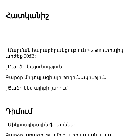
Հատկանիշ
l Մարման հարաբերակցություն > 25dB (տիպիկ
արժեք 30dB)
լ Բարձր կայունություն
Բարձր մոդուլյացիայի թողունակություն
լ Ցածր կես ալիքի լարում
Դիմում
լ Միկրոալիքային ֆոտոններ
Բարձր արագությամբ օպտիկական կապ