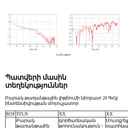
Պատվերի մասին
տեղեկություններ
Բարակ թաղանթային լիթիումի նիոբատ 20 ԳՀց
ինտենսիվության մոդուլյատոր
ROF
TFLN
XX
XX
Բարակ
գործառնական
Մուտք/ել
թաղանթային
թողունակություն
：
օպտիկա