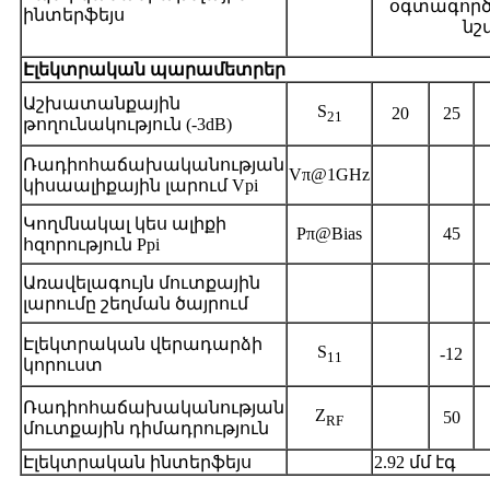
օգտագործ
ինտերֆեյս
նշ
Էլեկտրական պարամետրեր
Աշխատանքային
S
20
25
21
թողունակություն (-3dB)
Ռադիոհաճախականության
Vπ@1GHz
կիսաալիքային լարում Vpi
Կողմնակալ կես ալիքի
Pπ@Bias
45
հզորություն Ppi
Առավելագույն մուտքային
լարումը շեղման ծայրում
Էլեկտրական վերադարձի
S
-12
11
կորուստ
Ռադիոհաճախականության
Z
50
RF
մուտքային դիմադրություն
Էլեկտրական ինտերֆեյս
2.92 մմ էգ