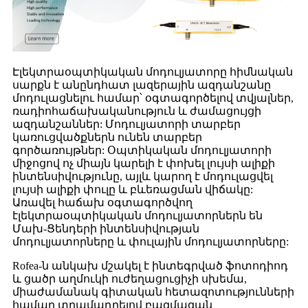
Էլեկտրաօպտիկական մոդուլյատորը հիմնական
սարքն է անընդհատ լազերային ազդանշանը
մոդուլացնելու համար՝ օգտագործելով տվյալներ,
ռադիոհաճախականություն և ժամացույցի
ազդանշաններ: Մոդուլյատորի տարբեր
կառուցվածքներն ունեն տարբեր
գործառույթներ: Օպտիկական մոդուլյատորի
միջոցով ոչ միայն կարելի է փոխել լույսի ալիքի
ինտենսիվությունը, այլև կարող է մոդուլացվել
լույսի ալիքի փուլը և բևեռացման վիճակը:
Առավել հաճախ օգտագործվող
էլեկտրաօպտիկական մոդուլյատորներն են
Մախ-Ցենդերի ինտենսիվության
մոդուլյատորները և փուլային մոդուլյատորները:
Rofea-ն անկախ մշակել է ինտեգրված ֆոտոդիոդ
և ցածր աղմուկի ուժեղացուցիչի սխեմա,
միաժամանակ գիտական ​​հետազոտությունների
համար տրամադրելով բազմազան