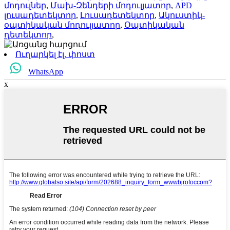
մոդուլներ
,
Մախ-Զենդերի մոդուլյատոր
,
APD
լուսադետեկտոր
,
Լուսադետեկտոր
,
Ակուստիկ-
օպտիկական մոդուլյատոր
,
Օպտիկական
դետեկտոր
,
Ուղարկել էլ. փոստ
WhatsApp
x