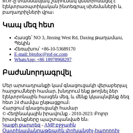
ROF-ը տասնամյակ շարունակ կենտրոնացել է
էլեկտրաօպտիկական ինտեգրալ սխեմաների և
բաղադրիչների վրա։
Կապ մեզ հետ
Հասցե՝ NO 3, Jinxing West Rd, Daxing թաղամաս,
Պեկին
Հեռախոս՝ +86-10-53689170
E-mail: bjrofoc@rof-oc.com
WhatsApp: +86 18978968297
Բաժանորդագրվել
Մեր արտադրանքի կամ գնացուցակի վերաբերյալ
հարցումների համար, խնդրում ենք թողնել ձեր
էլեկտրոնային հասցեն մեզ, և մենք կկապնվենք ձեզ
հետ 24 ժամվա ընթացքում։
Հարցում գնացուցակի համար
© Հեղինակային իրավունք - 2010-2023: Բոլոր
իրավունքները պաշտպանված են։
Կայքի քարտեզ
-
AMP բջջային
Օպտիկամանրաթելային փոխանցիչ-հաղորդիչ