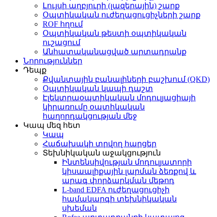
Լույսի աղբյուրի (լազերային) շարք
Օպտիկական ուժեղացուցիչների շարք
ROF հղում
Օպտիկական թեստի օպտիկական
ուշացում
Անհատականացված արտադրանք
Նորություններ
Դեպք
Քվանտային բանալիների բաշխում (QKD)
Օպտիկական կապի դաշտ
Էլեկտրաօպտիկական մոդուլյացիայի
կիրառումը օպտիկական
հաղորդակցության մեջ
Կապ մեզ հետ
Կապ
Հաճախակի տրվող հարցեր
Տեխնիկական աջակցություն
Ինտենսիվության մոդուլյատորի
կիսաալիքային լարման ձեռքով և
արագ փորձարկման մեթոդ
L-band EDFA ուժեղացուցիչի
համակարգի տեխնիկական
սխեման