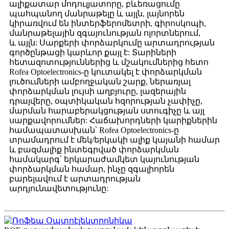
ալիքատար մոդուլյատորը, բևեռացումը
պահպանող մանրաթելը և այլն, լայնորեն
կիրառվում են ինտերֆերոմետրի, գիրոսկոպի,
մանրաթելային զգայունության ոլորտներում,
և այլն: Սարքերի փորձարկումը արտադրության
գործընթացի կարևոր քայլ է: Տարիների
հետազոտություններից և մշակումներից հետո
Rofea Optoelectronics-ը կուտակել է փորձարկման
լուծումների ամբողջական շարք, ներառյալ
փորձարկման լույսի աղբյուրը, լազերային
դրայվերը, օպտիկական հզորության չափիչը,
մարման հարաբերակցության ստուգիչը և այլ
սարքավորումներ: Հաճախորդների կարիքներին
համապատասխան՝ Rofea Optoelectronics-ը
տրամադրում է մեկ/երկակի ալիք կայանի համար
և բազմալիք ինտեգրված փորձարկման
համակարգ՝ երկարաժամկետ կայունության
փորձարկման համար, ինչը զգալիորեն
բարելավում է արտադրության
արդյունավետությունը: