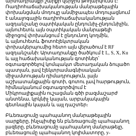
արտադրանքի շարքի վերջին թողարկումն է:
Ռադիոհաճախականության մանրաթելային
փոխանցման մոդուլը անմիջապես մոդուլացնում
է անալոգային ռադիոհաճախականության
ազդանշանը օպտիկական ընդունիչ-ընդունիչին,
այնուհետև այն օպտիկական մանրաթելի
միջոցով փոխանցում է ընդունող կողմին,
և այնուհետև ֆոտոէլեկտրական
փոխակերպումից հետո այն վերածում է RF
ազդանշանի: Արտադրանքը ծածկում է L, S, X, Ku
և այլ հաճախականության գոտիներ՝
օգտագործելով կոմպակտ մետաղական ձուլածո
պատյան, լավ էլեկտրամագնիսական
միջամտության դիմադրություն, լայն
աշխատանքային գոտի, գոտու լավ հարթություն,
հիմնականում օգտագործվում է
Միկրոալիքային ուշացման գծի բազմաշարժ
անտենա, կրկնիչ կայան, արբանյակային
գետնային կայան և այլ դաշտեր։
Բևեռացումը պահպանող մանրաթելային
սարքերը, ինչպիսիք են բևեռացումը պահպանող
լազերը, բևեռացումը պահպանող մանրաթելը,
բևեռացումը պահպանող կոլիմատորը, y-