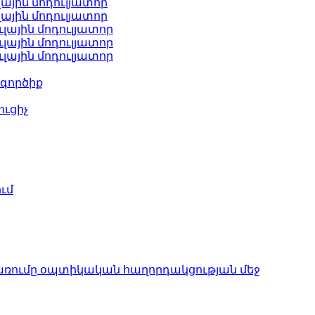
ային մոդուլյատոր
ային մոդուլյատոր
լային մոդուլյատոր
լային մոդուլյատոր
լային մոդուլյատոր
գործիք
ւցիչ
ւմ
առումը օպտիկական հաղորդակցության մեջ