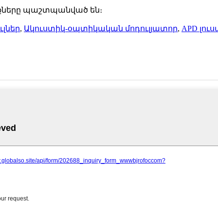
ունքները պաշտպանված են։
լներ
,
Ակուստիկ-օպտիկական մոդուլյատոր
,
APD լու