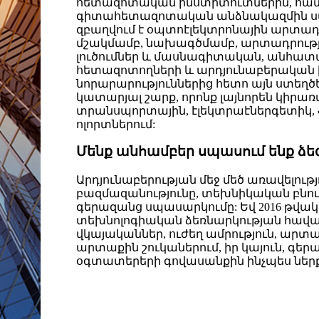
հետազոտական ​​ինստիտուտներին, համ
գիտահետազոտական ​​անձնակազմին սպա
զբաղվում է օպտոէլեկտրոնային արտա
մշակմամբ, նախագծմամբ, արտադրությ
լուծումներ և մասնագիտական, անհատա
հետազոտողների և արդյունաբերական 
նորարարություններից հետո այն ստեղ
կատարյալ շարք, որոնք լայնորեն կիրառ
տրանսպորտային, էլեկտրաէներգետիկ, 
ոլորտներում:
Մենք անհամբեր սպասում ենք ձե
Արդյունաբերության մեջ մեծ առավելութ
բազմազանությունը, տեխնիկական բնութ
գերազանց սպասարկումը: Եվ 2016 թվակ
տեխնոլոգիական ձեռնարկության հավ
վկայականներ, ուժեղ ամրություն, արտա
արտաքին շուկաներում, իր կայուն, գ
օգտատերերի գովասանքին ինչպես ներքի