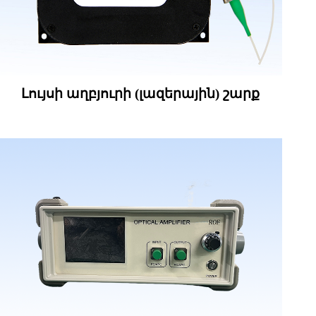
Լույսի աղբյուրի (լազերային) շարք