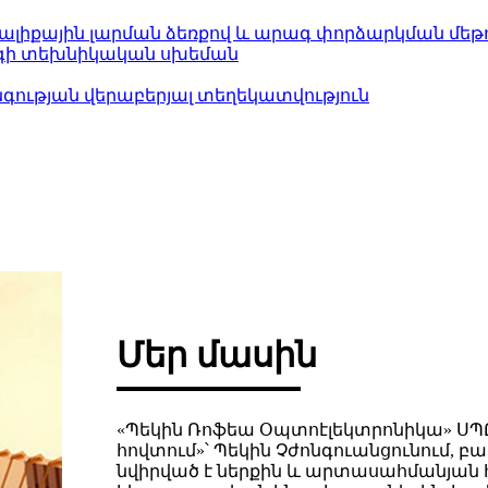
աալիքային լարման ձեռքով և արագ փորձարկման մեթ
արգի տեխնիկական սխեման
ության վերաբերյալ տեղեկատվություն
Մեր մասին
«Պեկին Ռոֆեա Օպտոէլեկտրոնիկա» ՍՊԸ-
հովտում»՝ Պեկին Չժոնգուանցունում, բ
նվիրված է ներքին և արտասահմանյան 