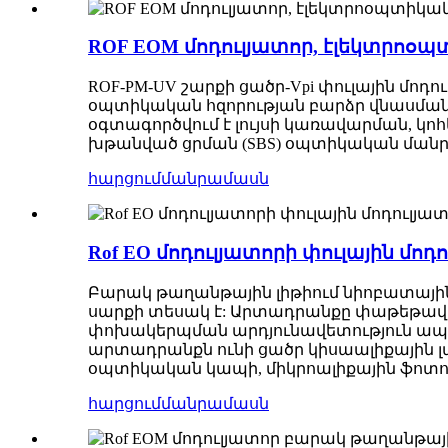
ROF EOM մոդուլյատոր, էլեկտրոօպտ
ROF-PM-UV շարքի ցածր-Vpi փուլային մոդու
օպտիկական հզորության բարձր վնասման
օգտագործվում է լույսի կառավարման, կ
խթանված ցրման (SBS) օպտիկական մանրա
հարցում
մանրամասն
Rof EO մոդուլյատորի փուլային մո
Բարակ թաղանթային լիթիում նիոբատայի
սարքի տեսակ է: Արտադրանքը փաթեթավո
փոխակերպման արդյունավետություն ապահ
արտադրանքն ունի ցածր կիսաալիքային լա
օպտիկական կապի, միկրոալիքային ֆոտոն
հարցում
մանրամասն