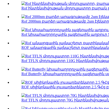
Rof ինտենսիվության մոդուլյատոր բարակ 
Rof 2000nm բարձր արագությամբ 2um էլե
Rof կիսահաղորդչային լազերային աղբյուր 
ROF անալոգային լայնաշերտ օպտիկական ըն
Rof TFLN մոդուլյատոր 110G ինտենսիվությ
Rof Butterfly կիսահաղորդչային լազերային սարք
ROF սիլիկոնային լուսադետեկտոր 2.5 ԳՀց 
Rof TFLN մոդուլյատոր 70G ինտենսիվությա