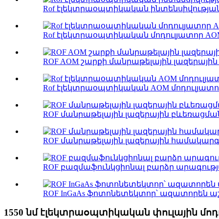
Rof էլեկտրաօպտիկական ինտենսիվության 
Rof էլեկտրաօպտիկական մոդուլյատոր AO
ROF AOM շարքի մանրաթելային լազերային
Rof էլեկտրաօպտիկական AOM մոդուլյատոր
ROF մանրաթելային լազերային բևեռացման
ROF մանրաթելային լազերային համակարգե
ROF բազմաֆունկցիոնալ բարձր արագությա
ROF InGaAs ֆոտոնետեկտոր՝ ազատորեն ա
1550 նմ էլեկտրաօպտիկական փուլային մոդ