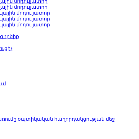
ային մոդուլյատոր
ային մոդուլյատոր
լային մոդուլյատոր
լային մոդուլյատոր
լային մոդուլյատոր
գործիք
ւցիչ
ւմ
առումը օպտիկական հաղորդակցության մեջ