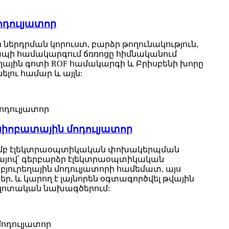
ոդուլյատոր
ծր ներդրման կորուստ, բարձր թողունակություն,
պի համակարգում ճռռոցը հիմնականում
ղային գոտի ROF համակարգի և Բրիսբենի խորը
ու համար և այլն:
 նիոբատային մոդուլյատոր
թյամբ էլեկտրաօպտիկական փոխակերպման
այով՝ գերբարձր էլեկտրաօպտիկական
յուրեղային մոդուլյատորի համեմատ, այս
ր, և կարող է լայնորեն օգտագործվել թվային
զոտական ​​նախագծերում: