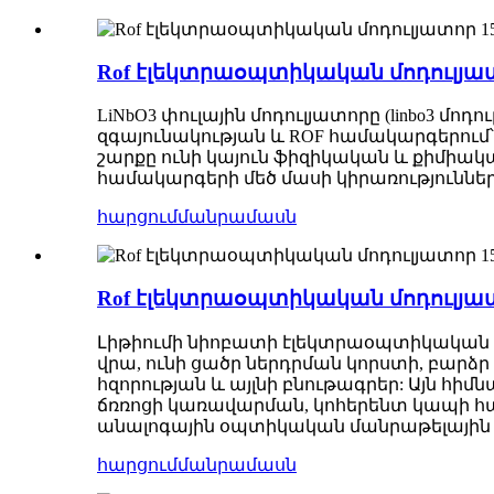
Rof էլեկտրաօպտիկական մոդուլյատոր
LiNbO3 փուլային մոդուլյատորը (linbo3 
զգայունակության և ROF համակարգերում՝ 
շարքը ունի կայուն ֆիզիկական և քիմիակ
համակարգերի մեծ մասի կիրառություննե
հարցում
մանրամասն
Rof էլեկտրաօպտիկական մոդուլյատո
Լիթիումի նիոբատի էլեկտրաօպտիկական փո
վրա, ունի ցածր ներդրման կորստի, բարձ
հզորության և այլնի բնութագրեր: Այն 
ճռռոցի կառավարման, կոհերենտ կապի հա
անալոգային օպտիկական մանրաթելային կ
հարցում
մանրամասն