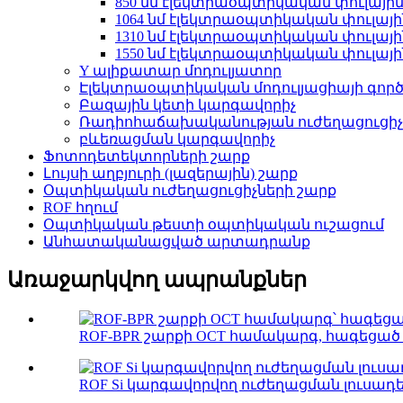
850 նմ էլեկտրաօպտիկական փուլային
1064 նմ էլեկտրաօպտիկական փուլայի
1310 նմ էլեկտրաօպտիկական փուլայի
1550 նմ էլեկտրաօպտիկական փուլայի
Y ալիքատար մոդուլյատոր
Էլեկտրաօպտիկական մոդուլյացիայի գոր
Բազային կետի կարգավորիչ
Ռադիոհաճախականության ուժեղացուցիչ
բևեռացման կարգավորիչ
Ֆոտոդետեկտորների շարք
Լույսի աղբյուրի (լազերային) շարք
Օպտիկական ուժեղացուցիչների շարք
ROF հղում
Օպտիկական թեստի օպտիկական ուշացում
Անհատականացված արտադրանք
Առաջարկվող ապրանքներ
ROF-BPR շարքի OCT համակարգ, հագեցած ո
ROF Si կարգավորվող ուժեղացման լուսադե