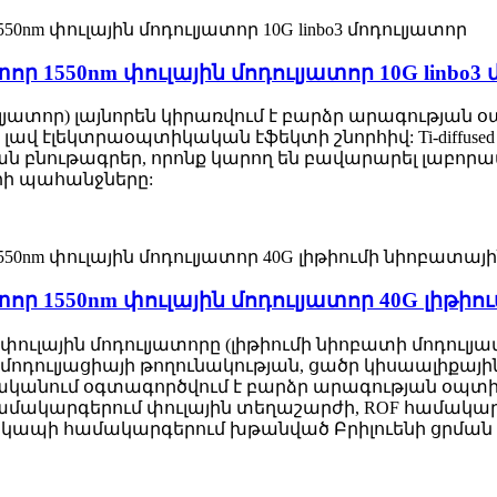
 1550nm փուլային մոդուլյատոր 10G linbo3 
մոդուլյատոր) լայնորեն կիրառվում է բարձր արագութ
լավ էլեկտրաօպտիկական էֆեկտի շնորհիվ: Ti-diffuse
ան բնութագրեր, որոնք կարող են բավարարել լաբո
րի պահանջները:
ր 1550nm փուլային մոդուլյատոր 40G լիթիո
ւլային մոդուլյատորը (լիթիումի նիոբատի մոդուլյ
ր մոդուլյացիայի թողունակության, ցածր կիսաալիքա
հիմնականում օգտագործվում է բարձր արագության 
մակարգերում փուլային տեղաշարժի, ROF համակար
ապի համակարգերում խթանված Բրիլուենի ցրման (S