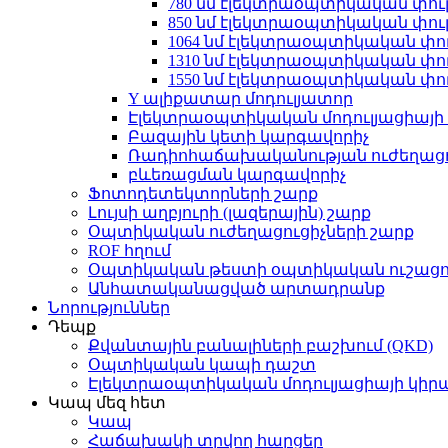
780 նմ էլեկտրաօպտիկական փուլ
850 նմ էլեկտրաօպտիկական փուլ
1064 նմ էլեկտրաօպտիկական փու
1310 նմ էլեկտրաօպտիկական փու
1550 նմ էլեկտրաօպտիկական փու
Y ալիքատար մոդուլյատոր
Էլեկտրաօպտիկական մոդուլյացիայի 
Բազային կետի կարգավորիչ
Ռադիոհաճախականության ուժեղացո
բևեռացման կարգավորիչ
Ֆոտոդետեկտորների շարք
Լույսի աղբյուրի (լազերային) շարք
Օպտիկական ուժեղացուցիչների շարք
ROF հղում
Օպտիկական թեստի օպտիկական ուշացո
Անհատականացված արտադրանք
Նորություններ
Դեպք
Քվանտային բանալիների բաշխում (QKD)
Օպտիկական կապի դաշտ
Էլեկտրաօպտիկական մոդուլյացիայի կիր
Կապ մեզ հետ
Կապ
Հաճախակի տրվող հարցեր